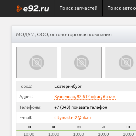
Поиск запчастей
Поиск автос
МОДУМ, ООО, оптово-торговая компания
Город:
Екатеринбург
Адрес:
Кузнечная, 92 612 офис; 6 этаж
Телефоны:
+7 (343)
показать телефон
E-mail:
citymaster2@bk.ru
пн
вт
ср
чт
пт
10:00
10:00
10:00
10:00
10:00