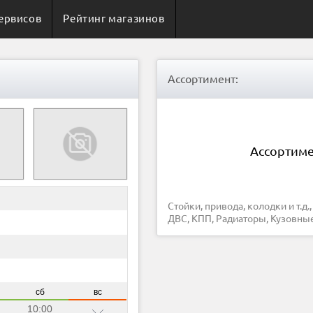
ервисов
Рейтинг магазинов
Ассортимент:
Ассортиме
Стойки, привода, колодки и т.д., Ремни, фильтра, свечи и т.д., Прочие запчасти, Запчасти для
ДВС, КПП, Радиаторы, Кузовны
сб
вс
10:00