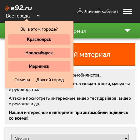
Личный кабинет
Toggle
naviga
Вы в этом городе?
Автожурнал
Красноярск
Новосибирск
Добавить свой материал
Мариинск
Автожурнал
- это место для автомобилистов.
Отмена
Другой город
Здесь вы всегда можете бесплатно скачать книги, мануалы
и руководства.
А также посмотреть интересные видео тест драйвов, видео
о ремонте и др.
Нашел интересное в интернете про автомобили поделись
со всеми!