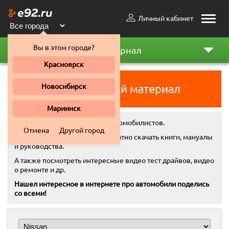
Личный кабинет
Toggle
naviga
Вы в этом городе?
Автожурнал
Красноярск
Новосибирск
Добавить свой материал
Мариинск
Автожурнал
- это место для автомобилистов.
Отмена
Другой город
Здесь вы всегда можете бесплатно скачать книги, мануалы
и руководства.
А также посмотреть интересные видео тест драйвов, видео
о ремонте и др.
Нашел интересное в интернете про автомобили поделись
со всеми!