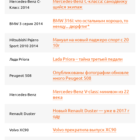
Mercedes-Benz C-класса: самодвижу
Mercedes-Benz C-
щийся экипаж
Класс 2014
BMW 316i: что остальным хорошо, то
BMW 3 серия 2014
немцу... дюрфтиг*
Мануал на новый паджеро спорт с 20
Mitsubishi Pajero
10г
Sport 2010 2014
Lada Priora – тайна третьей педали
Лада Priora
Опубликованы фотографии обновле
Peugeot 508
нного Peugeot 508
Mercedes-Benz V-class: минивэн из 22
Mercedes-Benz
века
Новый Renault Duster — уже в 2017 г
Renault Duster
оду
Volvo прекратила выпуск XC90
Volvo XC90