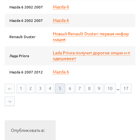
Mazda 6
Mazda 6 2002 2007
Mazda 6
Mazda 6 2002 2007
Новый Renault Duster: первая инфор
Renault Duster
мация
Lada Priora получит дорогие опции и п
Лада Priora
одешевеет
Mazda 6
Mazda 6 2007 2012
<-
1
2
3
4
5
6
7
8
9
10
...
17
->
Опубликовать в: