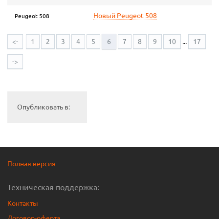
Новый Peugeot 508
Peugeot 508
<-
1
2
3
4
5
6
7
8
9
10
...
17
->
Опубликовать в:
Полная версия
Техническая поддержка:
Контакты
Договор-оферта