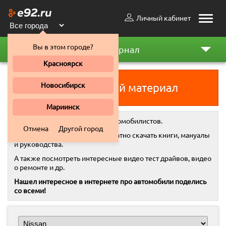
Личный кабинет
Toggle
naviga
Вы в этом городе?
Автожурнал
Красноярск
Новосибирск
Добавить свой материал
Мариинск
Автожурнал
- это место для автомобилистов.
Отмена
Другой город
Здесь вы всегда можете бесплатно скачать книги, мануалы
и руководства.
А также посмотреть интересные видео тест драйвов, видео
о ремонте и др.
Нашел интересное в интернете про автомобили поделись
со всеми!