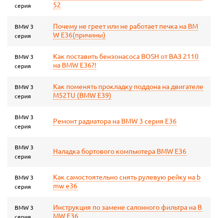
52
серия
Почему не греет или не работает печка на BM
BMW 3
W E36(причины)
серия
Как поставить бензонасоса BOSH от ВАЗ 2110
BMW 3
на BMW E36?!
серия
Как поменять прокладку поддона на двигателе
BMW 3
M52TU (BMW E39)
серия
BMW 3
Ремонт радиатора на BMW 3 серия E36
серия
BMW 3
Наладка бортового компьютера BMW E36
серия
Как самостоятельно снять рулевую рейку на b
BMW 3
mw e36
серия
Инструкция по замене салонного фильтра на B
BMW 3
MW E36
серия