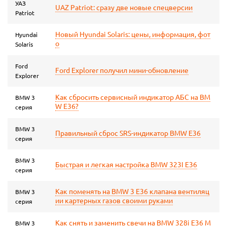
УАЗ
UAZ Patriot: сразу две новые спецверсии
Patriot
Новый Hyundai Solaris: цены, информация, фот
Hyundai
о
Solaris
Ford
Ford Explorer получил мини-обновление
Explorer
Как сбросить сервисный индикатор АБС на BM
BMW 3
W E36?
серия
BMW 3
Правильный сброс SRS-индикатор BMW E36
серия
BMW 3
Быстрая и легкая настройка BMW 323I E36
серия
Как поменять на BMW 3 Е36 клапана вентиляц
BMW 3
ии картерных газов своими руками
серия
Как снять и заменить свечи на BMW 328i E36 M
BMW 3