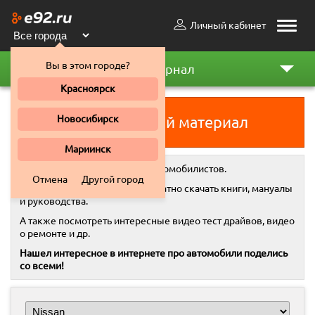
Личный кабинет
Toggle
naviga
Вы в этом городе?
Автожурнал
Красноярск
Новосибирск
Добавить свой материал
Мариинск
Автожурнал
- это место для автомобилистов.
Отмена
Другой город
Здесь вы всегда можете бесплатно скачать книги, мануалы
и руководства.
А также посмотреть интересные видео тест драйвов, видео
о ремонте и др.
Нашел интересное в интернете про автомобили поделись
со всеми!