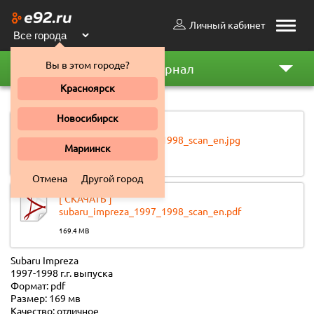
Личный кабинет
Toggle
naviga
Вы в этом городе?
Автожурнал
Красноярск
Subaru Impreza 1997 1998
Новосибирск
[ СКАЧАТЬ ]
subaru_impreza_1997_1998_scan_en.jpg
Мариинск
0.02 MB
Отмена
Другой город
[ СКАЧАТЬ ]
subaru_impreza_1997_1998_scan_en.pdf
169.4 MB
Subaru Impreza
1997-1998 г.г. выпуска
Формат: pdf
Размер: 169 мв
Качество: отличное