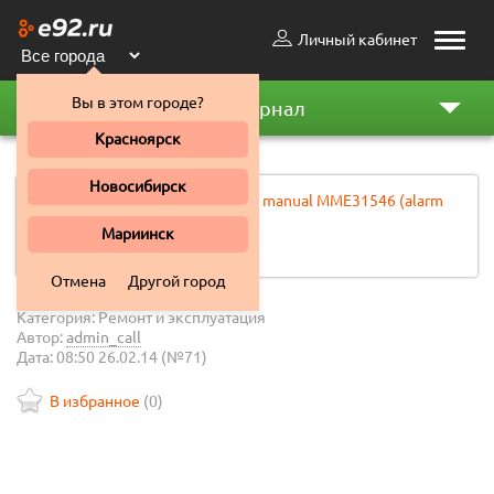
Личный кабинет
Toggle
naviga
Вы в этом городе?
Автожурнал
Красноярск
Mitsubishi
Новосибирск
[ СКАЧАТЬ ] installation manual MME31546 (alarm
system MME31501).pdf
Мариинск
0.52 MB
Отмена
Другой город
Категория: Ремонт и эксплуатация
Автор:
admin_call
Дата: 08:50 26.02.14 (№71)
В избранное
(
0
)