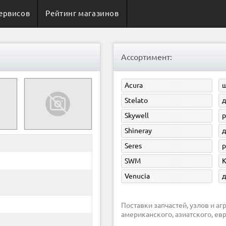
ервисов
Рейтинг магазинов
Ассортимент:
Acura
ш
Stelato
д
Skywell
р
Shineray
д
Seres
р
SWM
Venucia
д
Поставки запчастей, узлов и агрегатов для легковых и грузовых автомобилей
американского, азиатского, ев