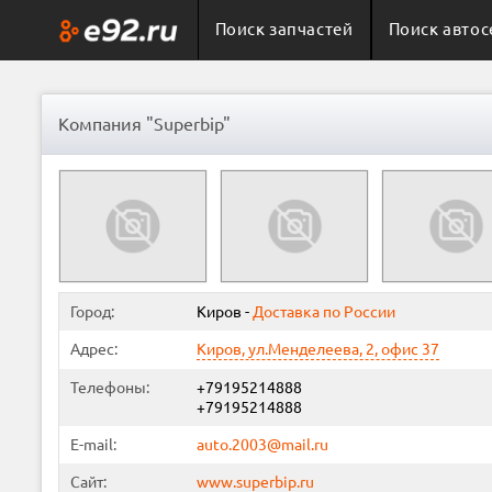
Поиск запчастей
Поиск автос
Компания "Superbip"
Город:
Киров
-
Доставка по России
Адрес:
Киров, ул.Менделеева, 2, офис 37
Телефоны:
+79195214888
+79195214888
E-mail:
auto.2003@mail.ru
Сайт:
www.superbip.ru