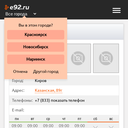
Toggle
naviga
Вы в этом городе?
SS20, автоцентр
Красноярск
Новосибирск
Мариинск
Отмена
Другой город
Город:
Киров
Адрес:
Казанская, 89г
Телефоны:
+7 (833)
показать телефон
E-mail:
пн
вт
ср
чт
пт
сб
вс
09:00
09:00
09:00
09:00
09:00