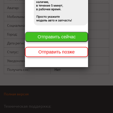
Аватар:
Мобильный:
не указано
Социальная сеть:
скрыт
Город:
Красноярск
Отправить сейчас
Дата регистрации:
05:58 08.06.15
Отправить позже
Статус:
Пользователь
Уведомления на Email:
Да
Да
Да
Да
Получать смс:
Нет
Полная версия
Техническая поддержка: