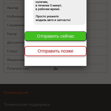
Аватар:
Мобильный:
+79*****2701
Социальная сеть:
скрыт
Город:
Красноярск
Отправить сейчас
Дата регистрации:
00:43 06.12.12
Отправить позже
Статус:
Пользователь
Уведомления на Email:
Да
Нет
Да
Да
Получать смс:
Да
Полная версия
Техническая поддержка: