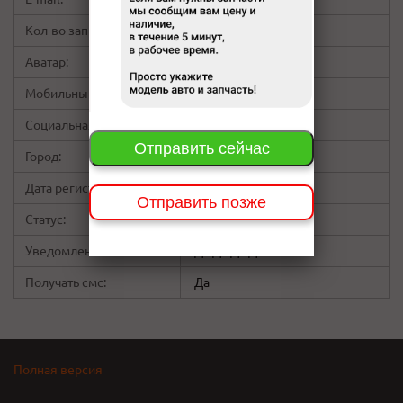
Кол-во запросов:
28
Аватар:
Мобильный:
не указано
Социальная сеть:
не указано
Отправить сейчас
Город:
Дата регистрации:
09:29 10.08.16
Отправить позже
Статус:
Пользователь
Уведомления на Email:
Да
Да
Да
Да
Получать смс:
Да
Полная версия