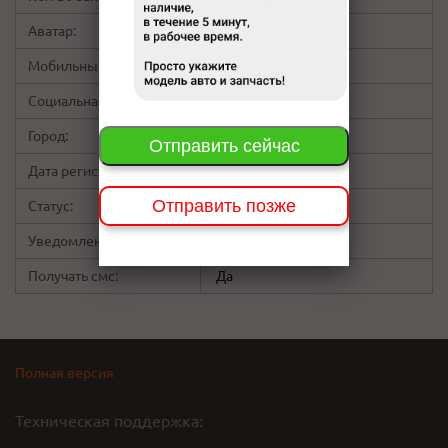
Аватар:
Мобильный:
не указано
Социальная сеть:
скрыт
Город:
Красноярск
Отправить сейчас
Дата регистрации:
18:02 20.09.13
Отправить позже
Статус:
Пользователь
Уведомления на Email:
Да
Да
Да
Да
Получать смс:
Да
Полная версия
Техническая поддержка: