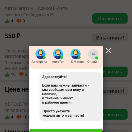
Автомагазин "Одиссей-Авто"
проспект Свободный д.29
Позвонить
4
0
550 ₽
В наличии!
Главзапчасть, магазин
автотоваров
Партизана Железняка, 40 (АЗС
Ачинск нефть)
Позвонить
10
5
Цена не указана
В наличии!
АВТОДЕТАЛЬ
УЛ.БРЯНСКАЯ 143
Позвонить
4
101
Цена не указана