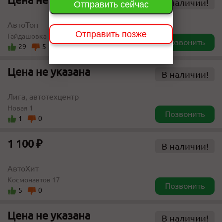
В наличии!
Отправить сейчас
АвтоТоп
Отправить позже
Гайдашовка 7/1
Позвонить
29
5
Цена не указана
В наличии!
Лига, автотехцентр
Новая 1
Позвонить
1
0
1 100 ₽
В наличии!
АвтоХит
Космонавтов 17
Позвонить
5
0
Цена не указана
В наличии!