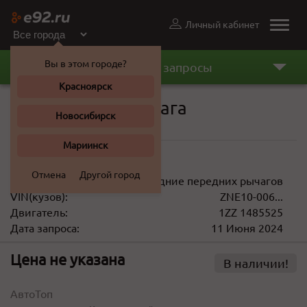
Личный кабинет
Toggle
naviga
Вы в этом городе?
Последние запросы
Красноярск
Сайлентблок рычага
Новосибирск
Toyota Wish 2003 г.
Мариинск
600 ... 1 100 ₽
Отмена
Другой город
Описание:
Сайлентблоки задние передних рычагов
VIN(кузов):
ZNE10-006...
Двигатель:
1ZZ 1485525
Дата запроса:
11 Июня 2024
Цена не указана
В наличии!
АвтоТоп