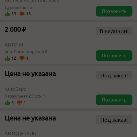
АвтоЗапРос/Автогавань
Дудинская 3а
Позвонить
33
15
2 000 ₽
В наличии!
АВТО-М
пер. Светлогорский 8
Позвонить
12
1
Цена не указана
Под заказ!
AutoБарс
Караульная 25 стр. 1
Позвонить
6
1
Цена не указана
Под заказ!
АВТОДЕТАЛЬ