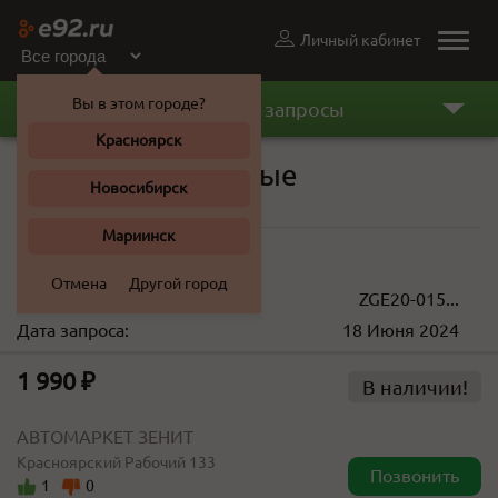
Личный кабинет
Toggle
naviga
Вы в этом городе?
Последние запросы
Красноярск
Колодки тормозные
Новосибирск
Toyota Wish 2013 г.
Мариинск
890 ... 2 122 ₽
Отмена
Другой город
VIN(кузов):
ZGE20-015...
Дата запроса:
18 Июня 2024
1 990 ₽
В наличии!
АВТОМАРКЕТ ЗЕНИТ
Красноярский Рабочий 133
Позвонить
1
0