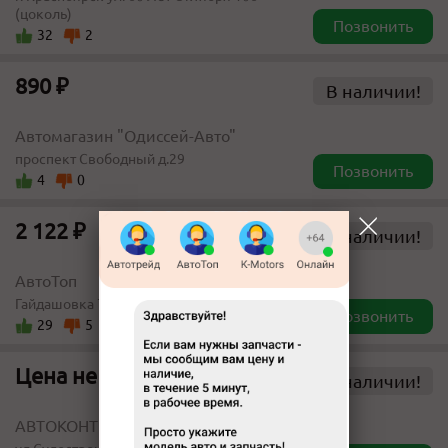
(цоколь)
Позвонить
32
2
890 ₽
В наличии!
Автомагазин "Одиссей-Авто"
проспект Свободный д.29
Позвонить
4
0
2 122 ₽
В наличии!
АвтоТоп
Гайдашовка 7/1
Позвонить
29
5
Цена не указана
В наличии!
АВТОКОНТРАКТ