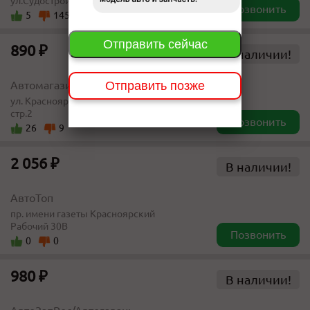
ул.Судостроительная 175
Позвонить
5
145
Отправить сейчас
890 ₽
В наличии!
Отправить позже
Автомагазин "Одиссей-Авто"
ул. Красноярский рабочий, д.154,
стр.2
Позвонить
26
9
2 056 ₽
В наличии!
АвтоТоп
пр. имени газеты Красноярский
Рабочий 30В
Позвонить
0
0
980 ₽
В наличии!