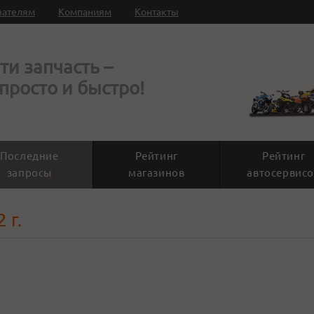
вателям
Компаниям
Контакты
ти запчасть –
 просто и быстро!
Последние
Рейтинг
Рейтинг
запросы
магазинов
автосервисо
 г.