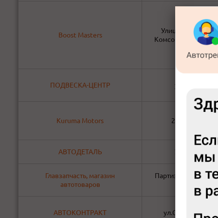
​​Улица Белинского
Boost Masters
КомсоМОЛЛ (самов
ПОДВЕСКА-ЦЕНТР
ул. Гайдашов
Kuruma Motors
2 краснофлотс
АВТОДЕТАЛЬ
УЛ.БРЯНСКАЯ
Главзапчасть, магазин
Партизана Железняк
автотоваров
Ачинск неф
АВТОКОНТРАКТ
ул.Судостроител