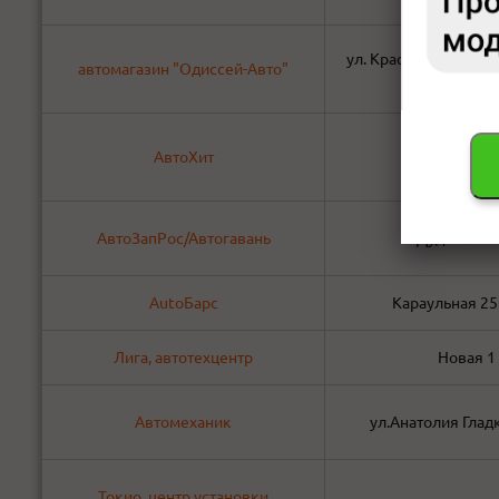
ул. Красноярский раб
автомагазин "Одиссей-Авто"
стр.2
АвтоХит
Космонавто
АвтоЗапРос/Автогавань
Дудинская
AutoБарс
Караульная 25 
Лига, автотехцентр
Новая 1
Автомеханик
ул.Анатолия Глад
Токио, центр установки