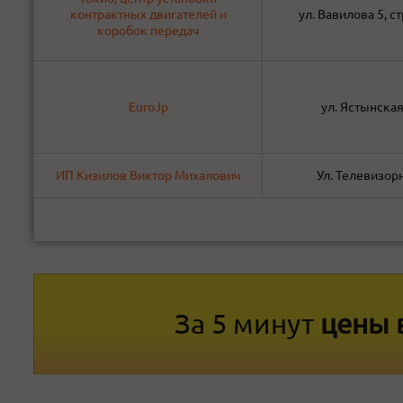
контрактных двигателей и
ул. Вавилова 5, с
коробок передач
EuroJp
ул. Ястынская
ИП Кизилов Виктор Михалович
Ул. Телевизор
За 5 минут
цены 