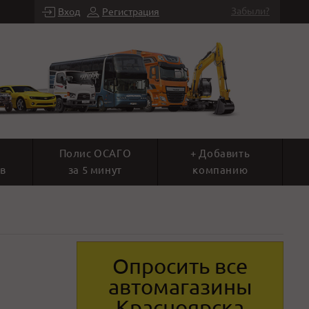
Забыли?
Вход
Регистрация
Полис ОСАГО
+ Добавить
в
за 5 минут
компанию
Опросить все
автомагазины
Красноярска