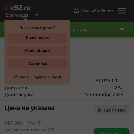
Личный кабинет
Toggle
naviga
Вы в этом городе?
Последние запросы
Красноярск
Крыло
Новосибирск
Toyota Kluger V 2003 г.
Мариинск
6 500 ... 21 000 ₽
Отмена
Другой город
VIN(кузов):
ACU25-002...
Двигатель:
2AZ
Дата запроса:
23 Сентября 2024
Цена не указана
В наличии!
АВТОКОНТРАКТ
ул.Судостроительная 175
Позвонить