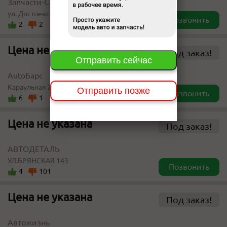
Запчасти-Сервис
ул. Достоевского 15а
Позвонить
2
2
Цена не указана
Под заказ!
Отправить сейчас
AutoБарс
Караульная 25 стр. 1
Отправить позже
Позвонить
6
1
Цена не указана
Под заказ!
АВТОДЕТАЛЬ
УЛ.БРЯНСКАЯ 143
Позвонить
4
101
Цена не указана
Под заказ!
Автожизнь