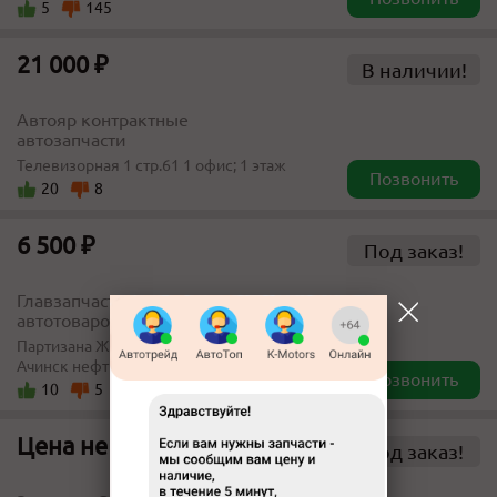
5
145
21 000 ₽
В наличии!
Автояр контрактные
автозапчасти
Телевизорная 1 стр.61 1 офис; 1 этаж
Позвонить
20
8
6 500 ₽
Под заказ!
Главзапчасть, магазин
автотоваров
Партизана Железняка, 40 (АЗС
Ачинск нефть)
Позвонить
10
5
Цена не указана
Под заказ!