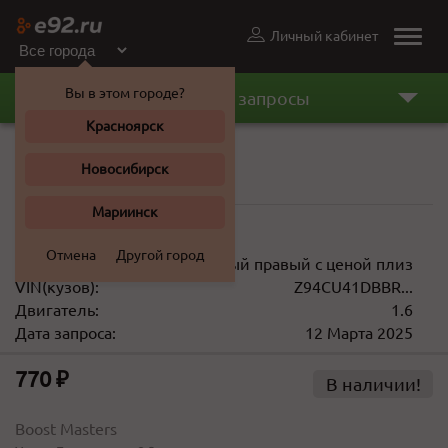
Личный кабинет
Toggle
naviga
Вы в этом городе?
Последние запросы
Красноярск
Подкрылок
Новосибирск
Hyundai Solaris 2011 г.
Мариинск
520 ... 7 000 ₽
Отмена
Другой город
Описание:
Левый правый с ценой плиз
VIN(кузов):
Z94CU41DBBR...
Двигатель:
1.6
Дата запроса:
12 Марта 2025
770 ₽
В наличии!
Boost Masters