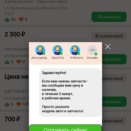
Автомагазин "Одиссей-Авто"
ул. Красноярский рабочий, д.154,
стр.2
Позвонить
26
9
2 300 ₽
В наличии!
АвтоКорея Детально Красноярск
ул. Красноярский рабочий, 113
Позвонить
5
0
Цена не указана
В наличии!
АВТОКОНТРАКТ
ул.Судостроительная 175
Позвонить
5
145
700 ₽
В наличии!
Отправить сейчас