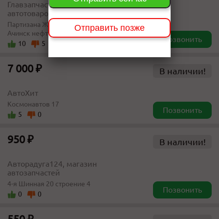
Главзапчасть, магазин
автотоваров
Партизана Железняка, 40 (АЗС
Отправить позже
Ачинск нефть)
Позвонить
10
5
7 000 ₽
В наличии!
АвтоХит
Космонавтов 17
Позвонить
5
0
950 ₽
В наличии!
Авторадуга124, магазин
автозапчастей
4-я Шинная 20 строение 4
Позвонить
0
0
550 ₽