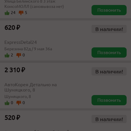
​​Улица Белинского 8​ 3 этаж
КомсоМОЛЛ (самовывоза нет)
Позвонить
24
5
620 ₽
В наличии!
ExpressDetal24
Березина 82д / 9 мая 36а
Позвонить
2
0
2 310 ₽
В наличии!
АвтоКорея Детально на
Шумяцкого, 8
Шумяцкого, 8
Позвонить
0
0
520 ₽
В наличии!