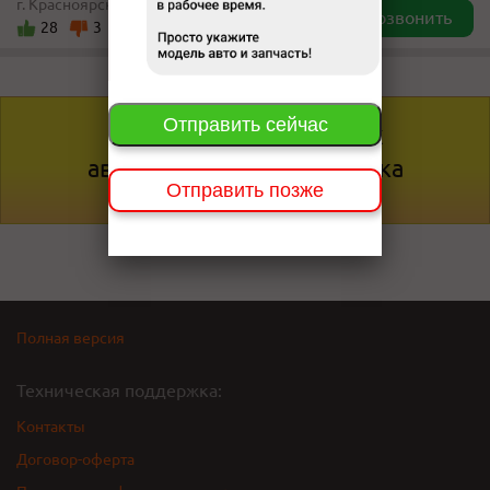
г. Красноярск, пер. Якорный 17а-115
Позвонить
28
3
Отправить сейчас
За 5 минут
цены во всех
автомагазинах Красноярска
Отправить позже
Полная версия
Техническая поддержка:
Контакты
Договор-оферта