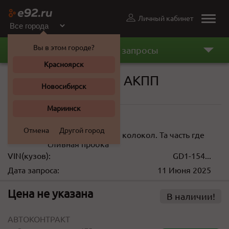
Личный кабинет
Toggle
naviga
Вы в этом городе?
Последние запросы
Красноярск
Корпус вариатора АКПП
Новосибирск
Honda Fit 2003 г.
Мариинск
Цена не указана
Отмена
Другой город
Описание:
Нужен корус АКПП колокол. Та часть где
сливная пробка
VIN(кузов):
GD1-154...
Дата запроса:
11 Июня 2025
Цена не указана
В наличии!
АВТОКОНТРАКТ