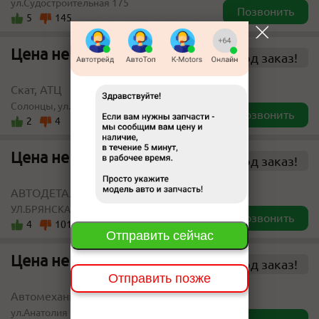
ул.Судостроительная 175
Позвонить
5
145
Цена не указана
Под заказ!
Скат, АТЦ
Солонцы, ул.Новая 1а
Позвонить
2
4
Цена не указана
Под заказ!
АВТОДЕТАЛЬ
УЛ.БРЯНСКАЯ 143
Позвонить
4
101
Отправить сейчас
Цена не указана
Под заказ!
Отправить позже
Автомеханик
ул.Анатолия Гладкова 22/5