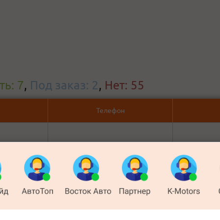
ть: 7
,
Под заказ: 2
,
Нет: 55
Телефон
а, 40 (АЗС
+7 (391)
показать телефон
ть)