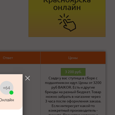
онлайн
Ответ
Цены
3 200 руб.
Сзади у вас ступица в сборе с
подшипником идут. Цены от 3200
руб BAIKOR. Есть и другие
бренды на разный бюджет. Товар
можно забрать в магазине через
В наличии!
3 часа после оформления заказа.
Если интересует какой-то
конкретный производитель -
пишите. Посмотрю наличие и