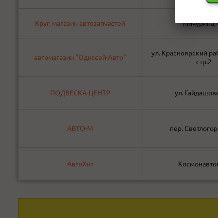
Круг, магазин автозапчастей
Мичурина, 
ул. Красноярский раб
автомагазин "Одиссей-Авто"
стр.2
ПОДВЕСКА-ЦЕНТР
ул. Гайдашов
АВТО-М
пер. Светлогор
АвтоХит
Космонавто