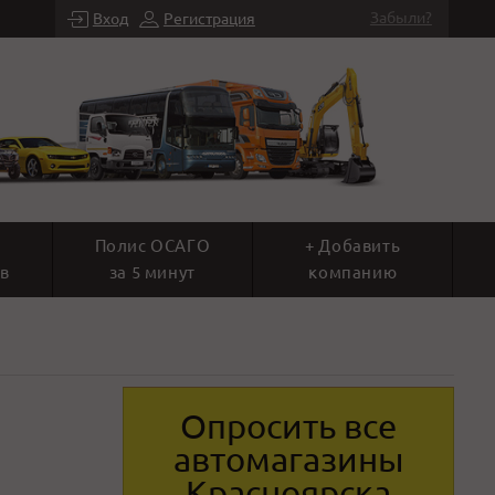
Забыли?
Вход
Регистрация
Полис ОСАГО
+ Добавить
в
за 5 минут
компанию
Опросить все
автомагазины
Красноярска