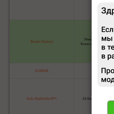
​​Улица Белинского
Boost Masters
КомсоМОЛЛ (самов
X-DRIVE
ул.Сурикова 
Auto Razborka №1.
26 Бакинских Коми