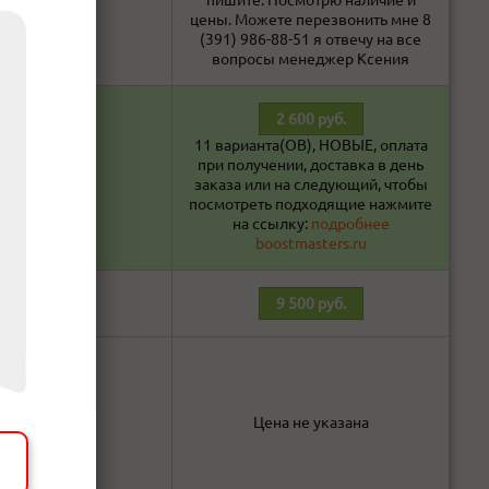
цены. Можете перезвонить мне 8
(391) 986-88-51 я отвечу на все
вопросы менеджер Ксения
2 600 руб.
11 варианта(ОВ), НОВЫЕ, оплата
при получении, доставка в день
В наличии!
заказа или на следующий, чтобы
посмотреть подходящие нажмите
на ссылку:
подробнее
boostmasters.ru
В наличии!
9 500 руб.
В наличии!
Цена не указана