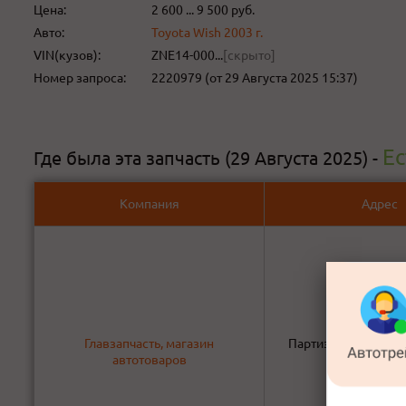
Цена:
2 600 ... 9 500 руб.
Авто:
Toyota Wish 2003 г.
VIN(кузов):
ZNE14-000...
[скрыто]
Номер запроса:
2220979 (от 29 Августа 2025 15:37)
Ес
Где была эта запчасть (29 Августа 2025) -
Компания
Адрес
Главзапчасть, магазин
Партизана Железняк
автотоваров
Ачинск неф