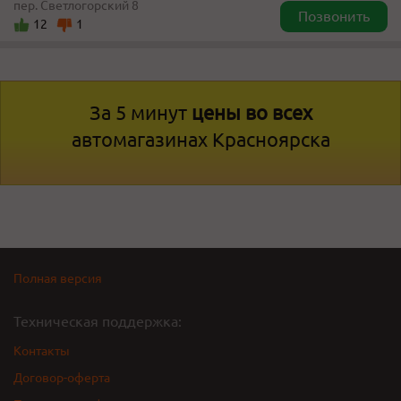
пер. Светлогорский 8
Позвонить
12
1
За 5 минут
цены во всех
автомагазинах Красноярска
Полная версия
Техническая поддержка:
Контакты
Договор-оферта