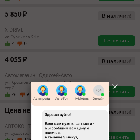
5 850 ₽
В наличии!
X-DRIVE
ул.Сурикова 54 е
Позвонить
2
0
4 055 ₽
В наличии!
Автомагазин "Одиссей-Авто"
ул. Красноярский рабочий, д.154,
стр.2
Позвонить
26
9
Цена не указана
В наличии!
АВТОКОНТРАКТ
ул.Судостроительная 175
Позвонить
5
145