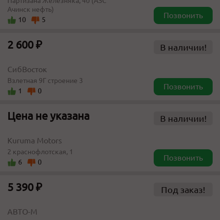
Партизана Железняка, 40 (АЗС
Ачинск нефть)
Позвонить
10
5
2 600 ₽
В наличии!
СибВосток
Взлетная 9Г строение 3
Позвонить
1
0
Цена не указана
В наличии!
Kuruma Motors
2 краснофлотская, 1
Позвонить
6
0
5 390 ₽
Под заказ!
АВТО-М