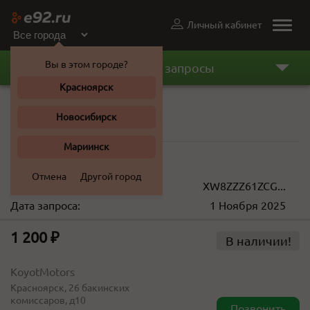
Личный кабинет
Toggle
naviga
Вы в этом городе?
Последние запросы
Красноярск
Стойка подвески
Новосибирск
Volkswagen Polo 2012 г.
Мариинск
1 200 ... 5 850 ₽
Отмена
Другой город
VIN(кузов):
XW8ZZZ61ZCG...
Дата запроса:
1 Ноября 2025
1 200 ₽
В наличии!
KoyotMotors
Красноярск, 26 бакинских
комиссаров, д10
Позвонить