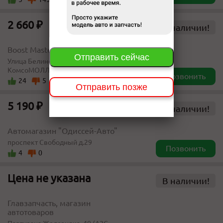
2 660 ₽
В наличии!
Boost Masters
Отправить сейчас
​​Улица Белинского 8​ 3 этаж
КомсоМОЛЛ (самовывоза нет)
Позвонить
24
5
Отправить позже
5 190 ₽
В наличии!
Автомагазин "Одиссей-Авто"
проспект Свободный д.29
Позвонить
4
0
Цена не указана
В наличии!
Главзапчасть, магазин
автотоваров