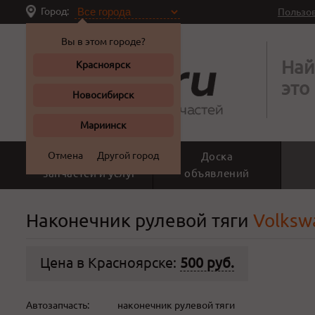
Город:
Пользо
Вы в этом городе?
Най
Красноярск
это
Новосибирск
Мариинск
Отмена
Другой город
Поиск
Доска
запчастей и услуг
объявлений
Наконечник рулевой тяги
Volkswa
Цена в Красноярске:
500 руб.
Автозапчасть:
наконечник рулевой тяги