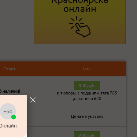
онлайн
Ответ
Цены
900 руб.
В наличии!
к-т опоры с подшипн ,тяга 785
,наконечн 680
В наличии!
Цена не указана
690 руб.