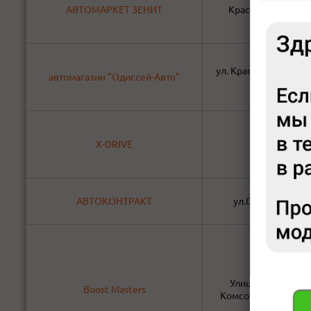
АВТОМАРКЕТ ЗЕНИТ
Красноярский Ра
ул. Красноярский раб
автомагазин "Одиссей-Авто"
стр.2
X-DRIVE
ул.Сурикова 
АВТОКОНТРАКТ
ул.Судостроител
​​Улица Белинского
Boost Masters
КомсоМОЛЛ (самов