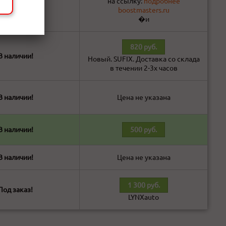
на ссылку:
подробнее
boostmasters.ru
�и
820 руб.
В наличии!
Новый. SUFIX. Доставка со склада
в течении 2-3х часов
В наличии!
Цена не указана
В наличии!
500 руб.
В наличии!
Цена не указана
1 300 руб.
Под заказ!
LYNXauto