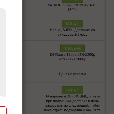
В наличии!
PATRON-690p CTR-1950p RTS-
1300p
820 руб.
В наличии!
Новый, SUFIX. Доставим со
склада за 2-3 часа
1 300 руб.
В наличии!
LYNXauto-1300р CTR-2300р
Установка 1000р
В наличии!
Цена не указана
560 руб.
14 варианта(ОВ), НОВЫЕ, оплата
при получении, доставка в день
заказа или на следующий, чтобы
В наличии!
посмотреть подходящие нажмите