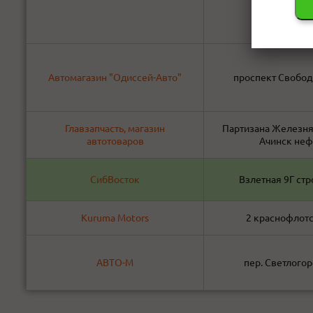
Автомагазин "Одиссей-Авто"
проспект Свобод
Главзапчасть, магазин
Партизана Железняк
автотоваров
Ачинск неф
СибВосток
Взлетная 9Г стр
Kuruma Motors
2 краснофлотс
АВТО-М
пер. Светлогор