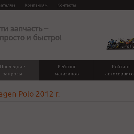
вателям
Компаниям
Контакты
ти запчасть –
 просто и быстро!
Последние
Рейтинг
Рейтинг
запросы
магазинов
автосервисо
gen Polo 2012 г.