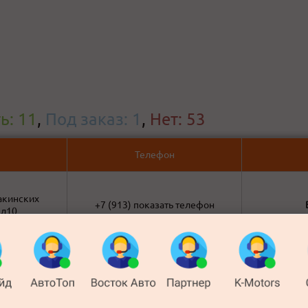
ь: 11
,
Под заказ: 1
,
Нет: 53
Телефон
акинских
+7 (913)
показать телефон
 д10
+7 (391)
показать телефон
ка 30
+7 (391)
показать телефон