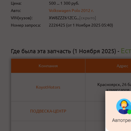
Цена:
500 ... 1 300 руб.
Авто:
Volkswagen Polo 2012 г.
VIN(кузов):
XW8ZZZ61ZCG...
[скрыто]
Номер запроса:
2226425 (от 1 Ноября 2025 05:40)
Ест
Где была эта запчасть (1 Ноября 2025) -
Компания
Адрес
Красноярск, 26 б
KoyotMotors
комиссаров,
ПОДВЕСКА-ЦЕНТР
ул. Гайдашов