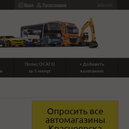
Забыли?
Вход
Регистрация
Полис ОСАГО
+ Добавить
в
за 5 минут
компанию
Опросить все
автомагазины
Красноярска