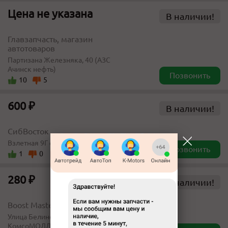
Цена не указана
В наличии!
Главзапчасть, магазин
автотоваров
Партизана Железняка, 40 (АЗС
Ачинск нефть)
Позвонить
10
5
600 ₽
В наличии!
СибВосток
Взлетная 9Г строение 3
Позвонить
1
0
280 ₽
В наличии!
Boost Masters
​​Улица Белинского 8​ 3 этаж
КомсоМОЛЛ (самовывоза нет)