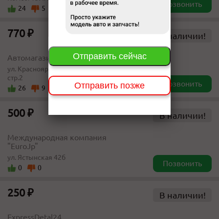
Позвонить
24
5
770 ₽
В наличии!
Отправить сейчас
Автомагазин "Одиссей-Авто"
ул. Красноярский рабочий, д.154,
стр.2
Позвонить
Отправить позже
26
9
500 ₽
В наличии!
Международная компания
"EuroJp"
ул. Ястынская 42б
Позвонить
0
0
250 ₽
В наличии!
ExpressDetal24