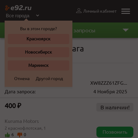
Личный кабинет
Toggle
naviga
Вы в этом городе?
Последние запросы
Красноярск
Сайлентблок рычага
Новосибирск
Volkswagen Polo 2015 г.
Мариинск
190 ... 4 500 ₽
Отмена
Другой город
VIN(кузов):
XW8ZZZ61ZFG...
Дата запроса:
4 Ноября 2025
400 ₽
В наличии!
Kuruma Motors
2 краснофлотская, 1
Позвонить
6
0