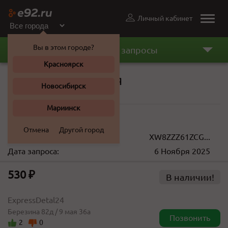
Личный кабинет
Toggle
naviga
Вы в этом городе?
Последние запросы
Красноярск
Мотор омывателя
Новосибирск
Volkswagen Polo 2012 г.
Мариинск
400 ... 530 ₽
Отмена
Другой город
VIN(кузов):
XW8ZZZ61ZCG...
Дата запроса:
6 Ноября 2025
530 ₽
В наличии!
ExpressDetal24
Березина 82д / 9 мая 36а
Позвонить
2
0