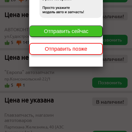
Цена не указана
В наличии!
АВТОКОНТРАКТ
Отправить сейчас
ул.Судостроительная 175
Позвонить
5
145
Отправить позже
Цена не указана
В наличии!
"Европа" автозапчасти
пр.Комсомольский 22/1
Позвонить
5
1
Цена не указана
В наличии!
Главзапчасть, магазин
автотоваров
Партизана Железняка, 40 (АЗС