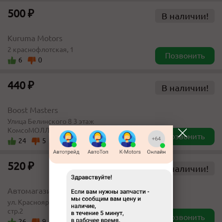
500 ₽
В наличии!
Kuruma Motors
2 краснофлотская, 1
Позвонить
6
0
440 ₽
В наличии!
Boost Masters
​​Улица Белинского 8​ 3 этаж
КомсоМОЛЛ (самовывоза нет)
Позвонить
24
5
520 ₽
В наличии!
Автомагазин "Одиссей-Авто"
ул. Красноярский рабочий, д.154,
стр.2
Позвонить
26
9