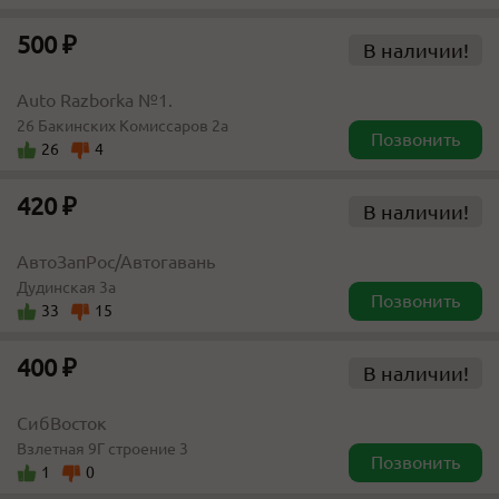
500 ₽
В наличии!
Auto Razborka №1.
26 Бакинских Комиссаров 2а
Позвонить
26
4
420 ₽
В наличии!
АвтоЗапРос/Автогавань
Дудинская 3а
Позвонить
33
15
400 ₽
В наличии!
СибВосток
Взлетная 9Г строение 3
Позвонить
1
0