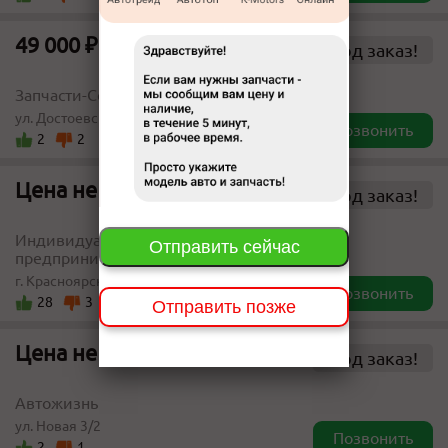
49 000 ₽
Под заказ!
Запчасти-Сервис
ул. Достоевского 15а
Позвонить
2
2
Цена не указана
Под заказ!
Индивидуальный
Отправить сейчас
предприниматель
г. Красноярск, пер. Якорный 17а-115
Позвонить
28
3
Отправить позже
Цена не указана
Под заказ!
Автожизнь
ул. Новая 3/2
Позвонить
2
1