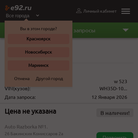
Личный кабинет
Toggle
naviga
Вы в этом городе?
Последние запросы
Красноярск
КПП
Новосибирск
Mazda Titan 2006 г.
Мариинск
49 000 ... 85 000 ₽
Отмена
Другой город
Описание:
w 523
VIN(кузов):
WH35D-10...
Дата запроса:
12 Января 2026
Цена не указана
В наличии!
Auto Razborka №1.
26 Бакинских Комиссаров 2а
Позвонить