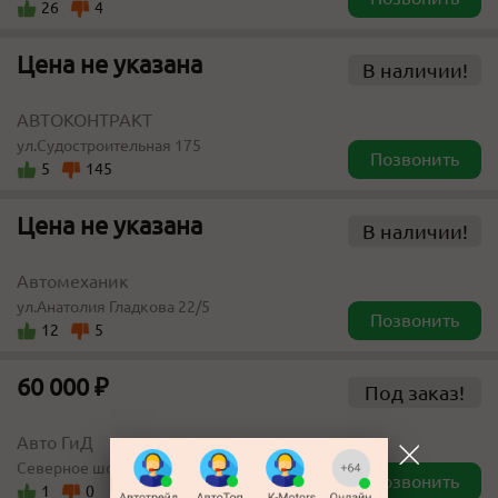
26
4
Цена не указана
В наличии!
АВТОКОНТРАКТ
ул.Судостроительная 175
Позвонить
5
145
Цена не указана
В наличии!
Автомеханик
ул.Анатолия Гладкова 22/5
Позвонить
12
5
60 000 ₽
Под заказ!
Авто ГиД
Северное шоссе 31
Позвонить
1
0