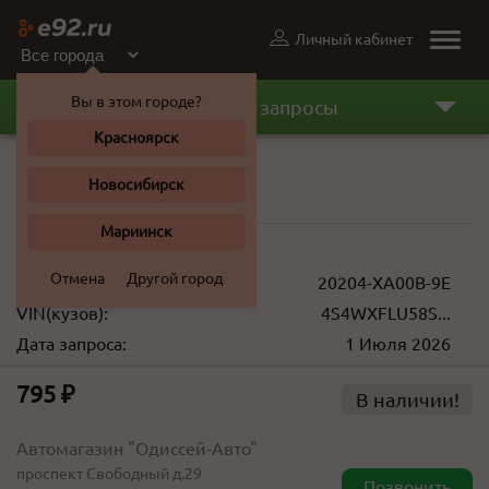
Личный кабинет
Toggle
naviga
Вы в этом городе?
Последние запросы
Красноярск
Сайлентблок
Новосибирск
Subaru Tribeca 2008 г.
Мариинск
795 ... 1 050 ₽
Отмена
Другой город
Номер запчасти:
20204-XA00B-9E
VIN(кузов):
4S4WXFLU58S...
Дата запроса:
1 Июля 2026
795 ₽
В наличии!
Автомагазин "Одиссей-Авто"
проспект Свободный д.29
Позвонить