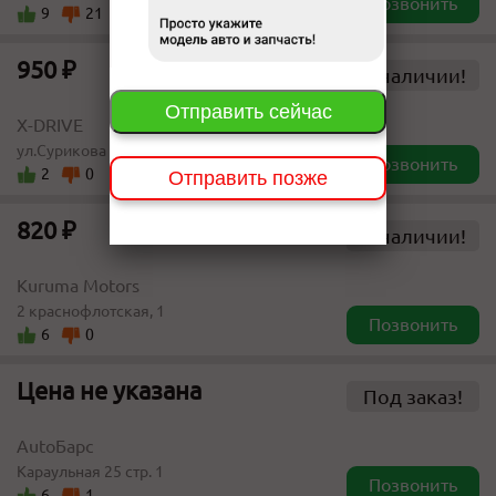
Позвонить
9
21
950 ₽
В наличии!
Отправить сейчас
X-DRIVE
ул.Сурикова 54 е
Позвонить
2
0
Отправить позже
820 ₽
В наличии!
Kuruma Motors
2 краснофлотская, 1
Позвонить
6
0
Цена не указана
Под заказ!
AutoБарс
Караульная 25 стр. 1
Позвонить
6
1