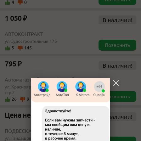
4
0
1 050 ₽
В наличии!
АВТОКОНТРАКТ
ул.Судостроительная 175
Позвонить
5
145
795 ₽
В наличии!
Автомагазин "Одиссей-Авто"
ул. Красноярский рабочий, д.154,
стр.2
Позвонить
26
9
Цена не указана
В наличии!
ПОДВЕСКА-ЦЕНТР
ул. Гайдашовка 30