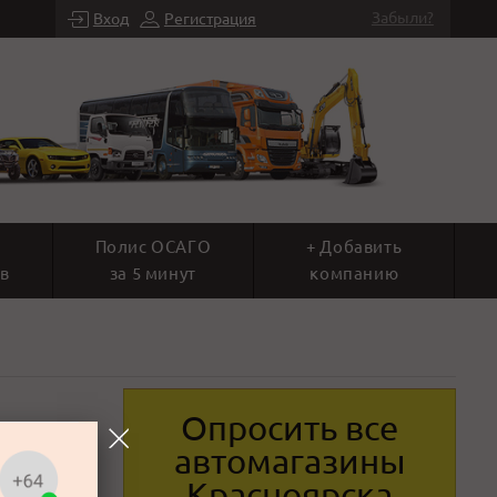
Забыли?
Вход
Регистрация
Полис ОСАГО
+ Добавить
в
за 5 минут
компанию
Опросить все
автомагазины
Красноярска