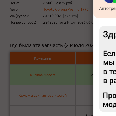
Цена:
2 500 ... 2 875 руб.
Авто:
Toyota Corona Premio 1998 г.
VIN(кузов):
AT210-002...
[скрыто]
Номер запроса:
2242325 (от 2 Июля 2026 06:02)
Есть
Где была эта запчасть (2 Июля 2026) -
Компания
Адрес
Kuruma Motors
2 краснофлотс
Круг, магазин автозапчастей
Мичурина, 
ул. Красноярский раб