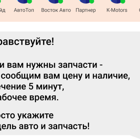
: 3
,
Под заказ: 1
,
Нет: 47
Телефон
кая, 1
+7 (999)
показать телефон
63
+7 (391)
показать телефон
очий, д.154,