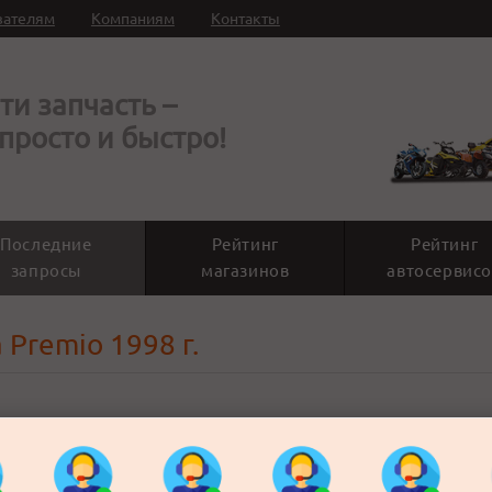
вателям
Компаниям
Контакты
ти запчасть –
 просто и быстро!
Последние
Рейтинг
Рейтинг
запросы
магазинов
автосервисо
 Premio 1998 г.