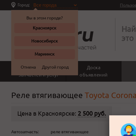
Город:
Пользо
Вы в этом городе?
Най
Красноярск
это
Новосибирск
Мариинск
Отмена
Другой город
Поиск
Доска
запчастей и услуг
объявлений
Реле втягивающее
Toyota Corona
Цена в Красноярске:
2 500 руб.
Автозапчасть:
реле втягивающее