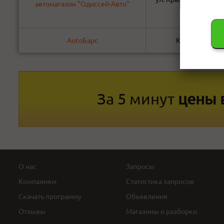
автомагазин "Одиссей-Авто"
стр.2
AutoБарс
Караульная 25 
За 5 минут
цены 
О нас
Запросы
Компаниям
Статистика запросов
Скачать программу
Объявления
Отзывы
Магазины и разборки