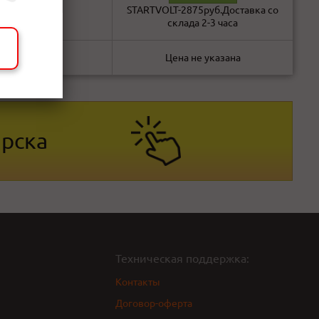
В наличии!
STARTVOLT-2875руб.Доставка со
склада 2-3 часа
Под заказ!
Цена не указана
ярска
Техническая поддержка:
Контакты
Договор-оферта