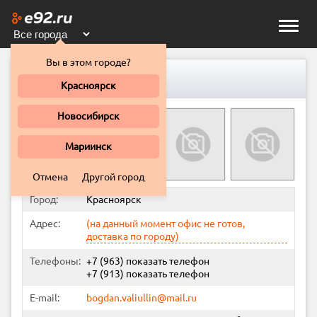
Toggle
naviga
Вы в этом городе?
AUTO-DETAIL
Красноярск
Новосибирск
Мариинск
Отмена
Другой город
Город:
Красноярск
Адрес:
(на данный момент офис не готов,
доставка по городу)
Телефоны:
+7 (963)
показать телефон
+7 (913)
показать телефон
E-mail:
bogdan.valiullin@mail.ru