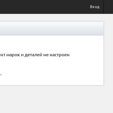
Вход
нт марок и деталей не настроен
и