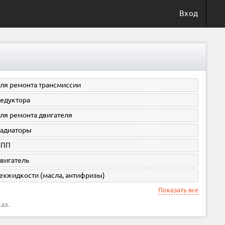
Вход
ля ремонта трансмиссии
едуктора
ля ремонта двигателя
адиаторы
КПП
вигатель
ехжидкости (масла, антифризы)
Показать все
аз.