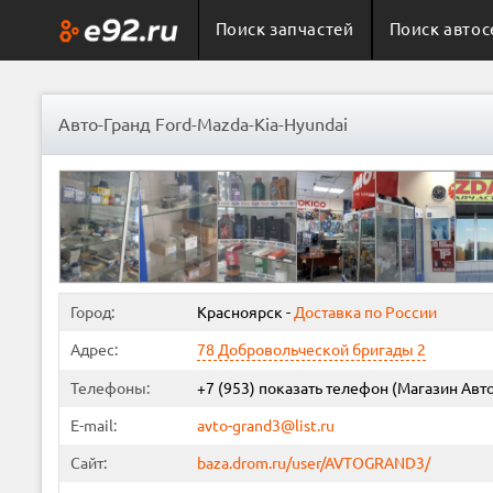
Поиск запчастей
Поиск автос
Авто-Гранд Ford-Mazda-Kia-Hyundai
Город:
Красноярск
-
Доставка по России
Адрес:
78 Добровольческой бригады 2
Телефоны:
+7 (953)
показать телефон
(Магазин Авт
E-mail:
avto-grand3@list.ru
Сайт:
baza.drom.ru/user/AVTOGRAND3/