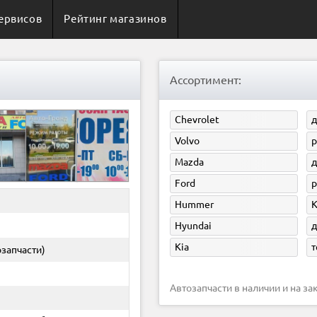
ервисов
Рейтинг магазинов
Ассортимент:
Chevrolet
д
Volvo
р
Mazda
д
Ford
р
Hummer
Hyundai
д
Kia
т
озапчасти)
Автозапчасти в наличии и на зак