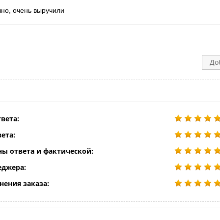
чно, очень выручили
До
вета:
ета:
ны ответа и фактической:
еджера:
нения заказа: