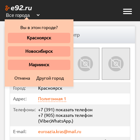
Toggle
naviga
Вы в этом городе?
Euroazia Motors, автотехцентр
Красноярск
Новосибирск
Мариинск
Отмена
Другой город
Город:
Красноярск
Адрес:
Полигонная 1
Телефоны:
+7 (391)
показать телефон
+7 (905)
показать телефон
(Viber,WhatsApp.)
E-mail:
euroazia.kras@mail.ru