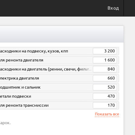
Вход
асходники на подвеску, кузов, кпп
3 200
ля ремонта двигателя
1 600
расходники на двигатель (ремни, свечи, фильтра)
840
лектрика двигателя
660
одшипник и сальник
520
етали подвески
470
ля ремонта трансмиссии
170
Показать все
арок.