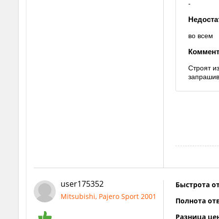
-
Недоста
во всем
Коммент
Строят и
запрашив
user175352
Быстрота от
Mitsubishi, Pajero Sport 2001
Полнота отв
Разница це