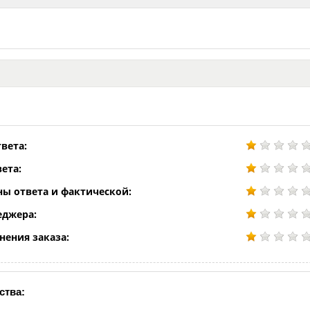
вета:
ета:
ны ответа и фактической:
еджера:
нения заказа:
ства: