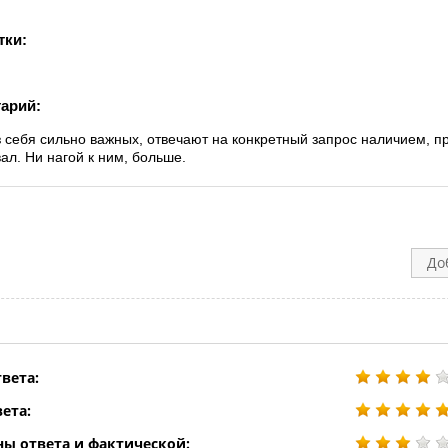
тки:
арий:
з себя сильно важных, отвечают на конкретный запрос наличием, п
ал. Ни нагой к ним, больше.
До
вета:
ета:
ны ответа и фактической: