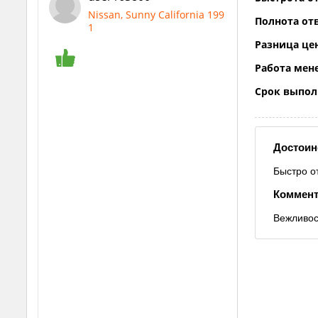
Nissan, Sunny California 199
Полнота отв
1
Разница це
Работа мен
Срок выпол
Достоин
Быстро о
Коммент
Вежливос