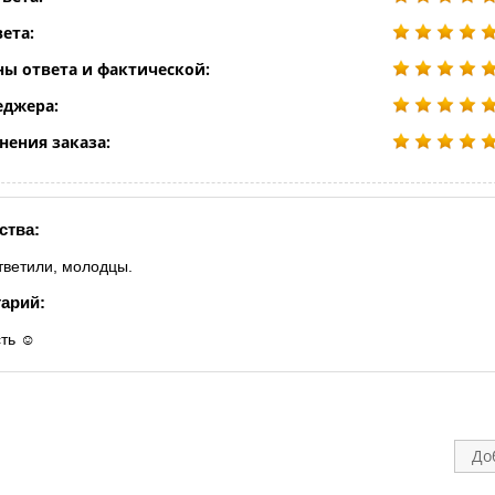
ета:
ны ответа и фактической:
еджера:
нения заказа:
ства:
тветили, молодцы.
арий:
ть ☺️
До