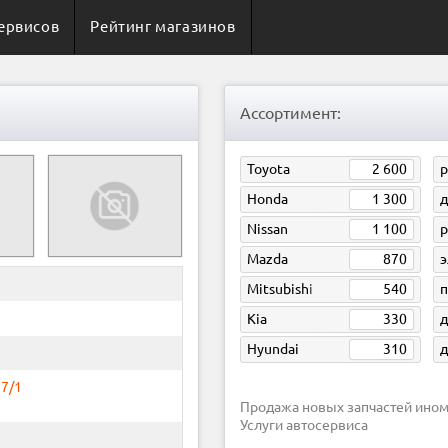
ервисов
Рейтинг магазинов
Ассортимент:
Toyota
2 600
р
Honda
1 300
д
Nissan
1 100
Mazda
870
э
Mitsubishi
540
п
Kia
330
д
Hyundai
310
д
 7/1
Продажа новых запчастей ином
Услуги автосервиса