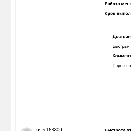
Работа мен
Срок выпол
Достоин
Быстрый 
Коммент
Перезвон
user163800
Быстрота от