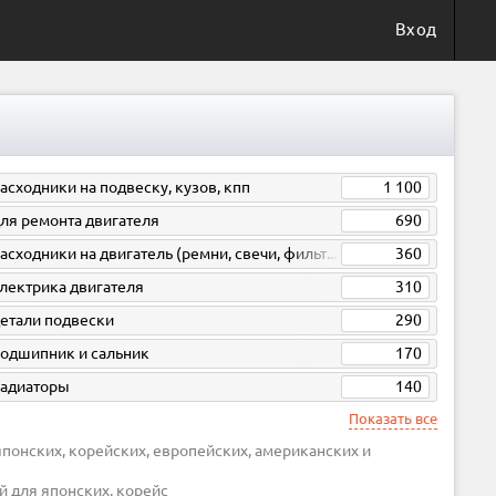
Вход
асходники на подвеску, кузов, кпп
1 100
ля ремонта двигателя
690
расходники на двигатель (ремни, свечи, фильтра)
360
лектрика двигателя
310
етали подвески
290
одшипник и сальник
170
адиаторы
140
Показать все
й для японских, корейс