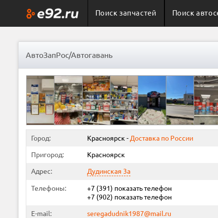
Поиск запчастей
Поиск автос
АвтоЗапРос/Автогавань
Город:
Красноярск
-
Доставка по России
Пригород:
Красноярск
Адрес:
Дудинская 3а
Телефоны:
+7 (391)
показать телефон
+7 (902)
показать телефон
E-mail:
seregadudnik1987@mail.ru