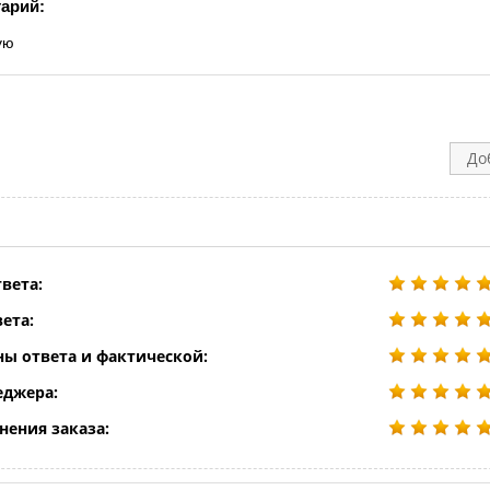
арий:
ую
До
вета:
ета:
ны ответа и фактической:
еджера:
нения заказа: