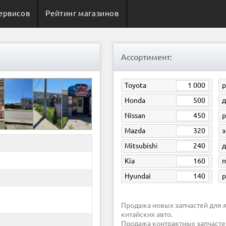
ервисов
Рейтинг магазинов
Ассортимент:
Toyota
1 000
р
Honda
500
д
Nissan
450
Mazda
320
э
Mitsubishi
240
д
Kia
160
п
Hyundai
140
р
Продажа новых запчастей для японских, корейских, европейских, американских и
китайских авто.
Продажа контрактных запчасте