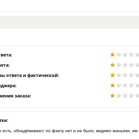
вета:
ета:
ны ответа и фактической:
еджера:
нения заказа:
тки:
о есть, обнадёживают, по факту нет и не было, видимо маньяки, им