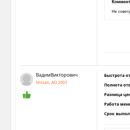
Коммент
Не совет
ВадимВикторович
Быстрота от
Nissan, AD 2001
Полнота отв
Разница це
Работа мен
Срок выпол