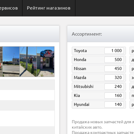
ервисов
Рейтинг магазинов
Ассортимент:
Toyota
1 000
р
Honda
500
д
Nissan
450
Mazda
320
э
Mitsubishi
240
д
Kia
160
п
Hyundai
140
р
Продажа новых запчастей для японских, корейских, европейских, американских и
китайских авто.
Продажа контрактных запчасте