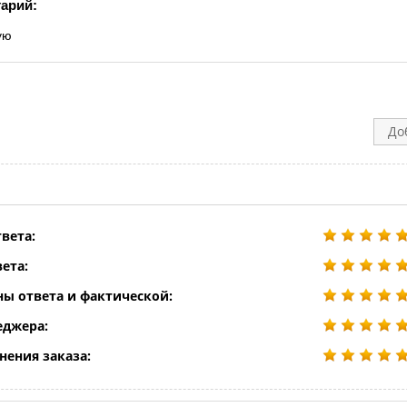
арий:
ую
До
вета:
ета:
ны ответа и фактической:
еджера:
нения заказа: