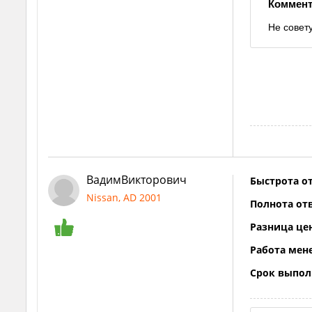
Коммент
Не совет
ВадимВикторович
Быстрота от
Nissan, AD 2001
Полнота отв
Разница це
Работа мен
Срок выпол