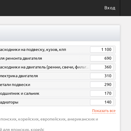
Вход
асходники на подвеску, кузов, кпп
1 100
ля ремонта двигателя
690
расходники на двигатель (ремни, свечи, фильтра)
360
лектрика двигателя
310
етали подвески
290
одшипник и сальник
170
адиаторы
140
Показать все
й для японских, корейс