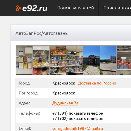
Поиск запчастей
Поиск автос
АвтоЗапРос/Автогавань
Город:
Красноярск
-
Доставка по России
Пригород:
Красноярск
Адрес:
Дудинская 3а
Телефоны:
+7 (391)
показать телефон
+7 (902)
показать телефон
E-mail:
seregadudnik1987@mail.ru