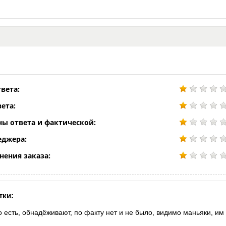
вета:
ета:
ны ответа и фактической:
еджера:
нения заказа:
тки:
о есть, обнадёживают, по факту нет и не было, видимо маньяки, им