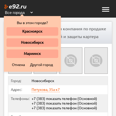
Toggle
naviga
Вы в этом городе?
Арсенал, оптово-розничная компания по продаже
Красноярск
европейских автозапчастей и защиты картера
Новосибирск
Мариинск
Отмена
Другой город
Город:
Новосибирск
Адрес:
Петухова, 35а к7
Телефоны:
+7 (383)
показать телефон
(Основной)
+7 (383)
показать телефон
(Основной)
+7 (383)
показать телефон
(Основной)