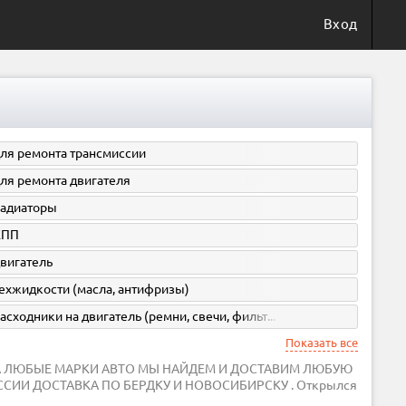
Вход
ля ремонта трансмиссии
ля ремонта двигателя
адиаторы
КПП
вигатель
ехжидкости (масла, антифризы)
расходники на двигатель (ремни, свечи, фильтра)
Показать все
СИИ ДОСТАВКА ПО БЕРДКУ И НОВОСИБИРСКУ . Открылся