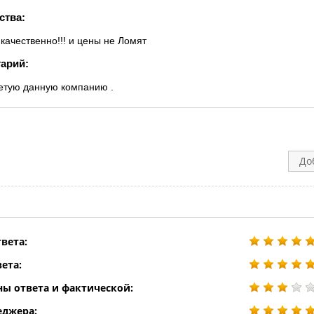
ства:
 качественно!!! и цены не Ломят
арий:
етую данную компанию .
До
вета:
ета:
ны ответа и фактической:
еджера: