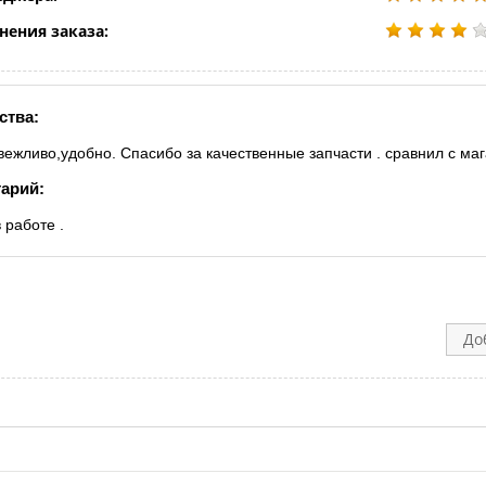
нения заказа:
ства:
 вежливо,удобно. Спасибо за качественные запчасти . сравнил с ма
арий:
 работе .
До