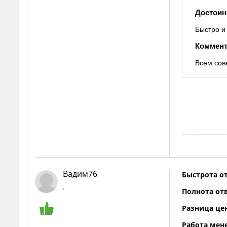
Достоин
Быстро и
Коммент
Всем сов
Вадим76
Быстрота от
,
Полнота отв
Разница це
Работа мен