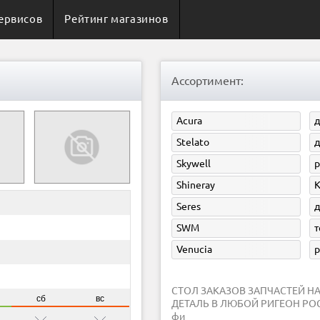
ервисов
Рейтинг магазинов
Ассортимент:
Acura
д
Stelato
д
Skywell
р
Shineray
Seres
д
SWM
т
Venucia
СТОЛ ЗАКАЗОВ ЗАПЧАСТЕЙ НА ЛЮБЫЕ МАРКИ АВТО МЫ НАЙДЕМ И ДОСТАВИМ ЛЮБУЮ
сб
вс
ДЕТАЛЬ В ЛЮБОЙ РИГЕОН РОС
фи