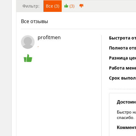
Фильтр:
Все (3)
(3)
Все отзывы
profitmen
Быстрота от
,
Полнота отв
Разница це
Работа мен
Срок выпол
Достоин
Быстро н
спасибо.
Коммент