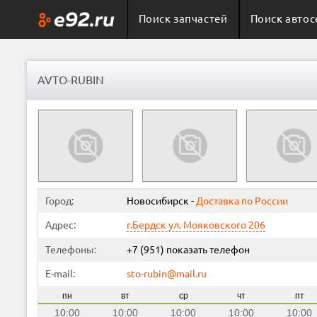
Поиск запчастей
Поиск автос
AVTO-RUBIN
Город:
Новосибирск
-
Доставка по России
Адрес:
г.Бердск ул. Мояковского 206
Телефоны:
+7 (951)
показать телефон
E-mail:
sto-rubin@mail.ru
пн
вт
ср
чт
пт
10:00
10:00
10:00
10:00
10:00