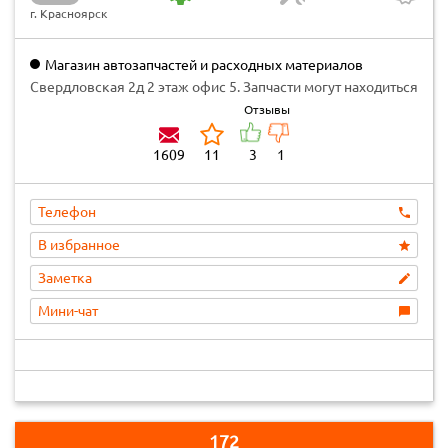
г. Красноярск
Магазин автозапчастей и расходных материалов
"АвтоMAX"
Свердловская 2д 2 этаж офис 5. Запчасти могут находиться
на складе, прежде, чем ехать, ПОЗВОНИТЕ, СДЕЛАЙТЕ
Отзывы
ЗАКАЗ!
1609
11
3
1
Телефон
В избранное
Заметка
Мини-чат
172