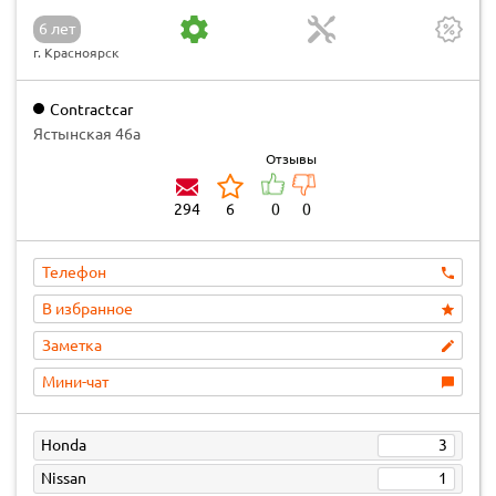
6 лет
г. Красноярск
Contractcar
Ястынская 46а
Отзывы
294
6
0
0
Телефон
В избранное
Заметка
Мини-чат
Honda
3
Nissan
1