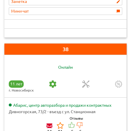
Заметка
Мини-чат
38
Онлайн
11 лет
г. Новосибирск
Абарис, центр авторазбора и продажи контрактных
автозапчастей
Дивногорская, 73/2 - въезд с ул. Станционная
Отзывы