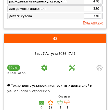
расходники на подвеску, кузов, кпп
470
для ремонта двигателя
380
детали кузова
330
Показать все
33
Был: 7 Августа 2026 17:19
10 лет
г. Красноярск
Токио, центр установки контрактных двигателей и
коробок передач
ул. Вавилова 5, строение 5
Отзывы
0
96
5
5