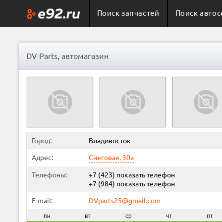
Поиск запчастей
Поиск автос
DV Parts, автомагазин
Город:
Владивосток
Адрес:
Снеговая, 30а
Телефоны:
+7 (423)
показать телефон
+7 (984)
показать телефон
E-mail:
DVparts25@gmail.com
пн
вт
ср
чт
пт