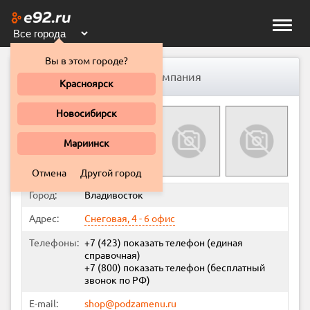
Toggle
naviga
Вы в этом городе?
Подзамену.РУ, торговая компания
Красноярск
Новосибирск
Мариинск
Отмена
Другой город
Город:
Владивосток
Адрес:
Снеговая, 4 - 6 офис
Телефоны:
+7 (423)
показать телефон
(единая
справочная)
+7 (800)
показать телефон
(бесплатный
звонок по РФ)
E-mail:
shop@podzamenu.ru