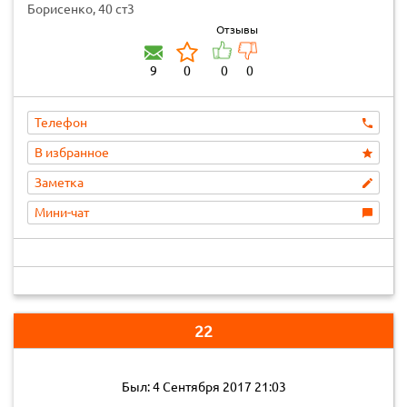
автотоваров и ремонту автомобилей
Борисенко, 40 ст3
Отзывы
9
0
0
0
Телефон
В избранное
Заметка
Мини-чат
22
Был: 4 Сентября 2017 21:03