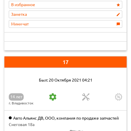
В избранное
Заметка
Мини-чат
17
Был: 20 Октября 2021 04:21
14 лет
г. Владивосток
Авто Альянс ДВ, ООО, компания по продаже запчастей
для Daewoo, Kia, Hyundai, Офис
Снеговая 18а