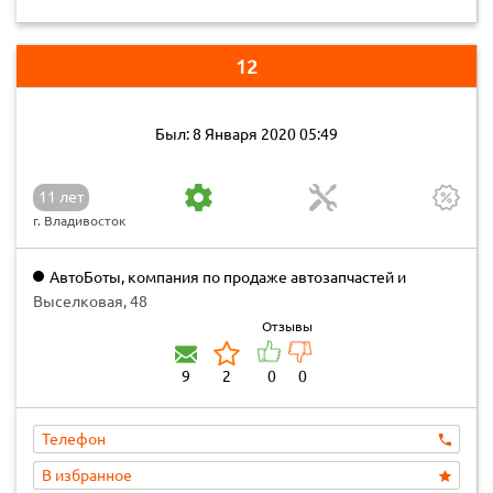
12
Был: 8 Января 2020 05:49
11 лет
г. Владивосток
АвтоБоты, компания по продаже автозапчастей и
автомобилей
Выселковая, 48
Отзывы
9
2
0
0
Телефон
В избранное