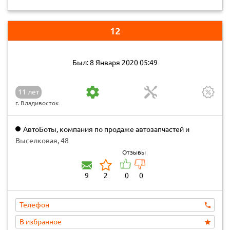
12
Был: 8 Января 2020 05:49
11 лет
г. Владивосток
АвтоБоты, компания по продаже автозапчастей и
автомобилей
Выселковая, 48
Отзывы
9
2
0
0
Телефон
В избранное