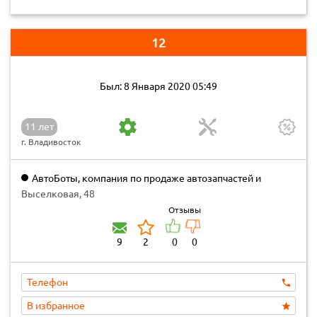
12
Был: 8 Января 2020 05:49
11 лет
г. Владивосток
АвтоБоты, компания по продаже автозапчастей и
автомобилей
Выселковая, 48
Отзывы
9
2
0
0
Телефон
В избранное