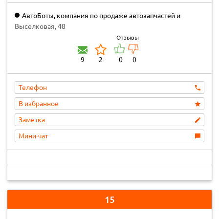
АвтоБоты, компания по продаже автозапчастей и
автомобилей
Выселковая, 48
Отзывы
9
2
0
0
Телефон
В избранное
Заметка
Мини-чат
15