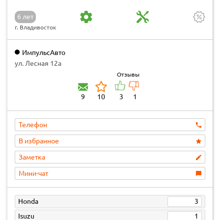
6 лет
г. Владивосток
ИмпульсАвто
ул. Лесная 12а
Отзывы
9
10
3
1
Телефон
В избранное
Заметка
Мини-чат
Honda
3
Isuzu
1