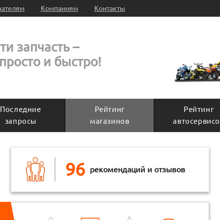
вателям
Компаниям
Контакты
ти запчасть –
 просто и быстро!
Последние
Рейтинг
Рейтинг
запросы
магазинов
автосервисо
96
рекомендаций и отзывов