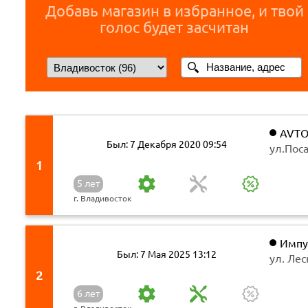
Добавь магазин в избранное, и твой
голос будет засчитан
AVTO
Был: 7 Декабря 2020 09:54
ул.Поса
1
5 лет
г. Владивосток
Импу
Был: 7 Мая 2025 13:12
ул. Лес
2
6 лет