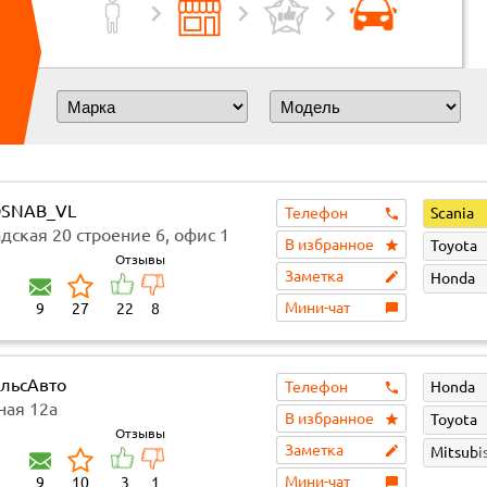
SNAB_VL
Телефон
Scania
дская 20 строение 6, офис 1
В избранное
Toyota
Отзывы
Заметка
Honda
Мини-чат
9
27
22
8
льсАвто
Телефон
Honda
ная 12а
В избранное
Toyota
Отзывы
Заметка
Mitsubi
Мини-чат
9
10
3
1