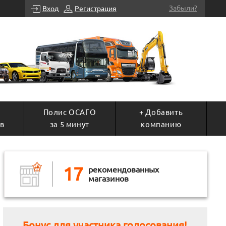
Забыли?
Вход
Регистрация
Полис ОСАГО
+ Добавить
в
за 5 минут
компанию
17
рекомендованных
магазинов
Бонус для участника голосования!