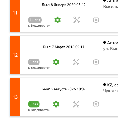
Авто
Был: 8 Января 2020 05:49
автоза
Выселк
11
11 лет
г. Владивосток
Авто
Был: 7 Марта 2018 09:17
ул. Вы
12
9 лет
г. Владивосток
KZ, а
Был: 6 Августа 2026 10:07
Чукотск
13
8 лет
г. Владивосток