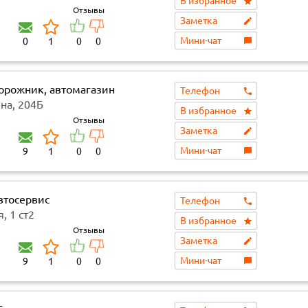
В избранное
Отзывы
Заметка
Мини-чат
0
1
0
0
орожник, автомагазин
Телефон
на, 204Б
В избранное
Отзывы
Заметка
Мини-чат
9
1
0
0
втосервис
Телефон
, 1 ст2
В избранное
Отзывы
Заметка
Мини-чат
9
1
0
0