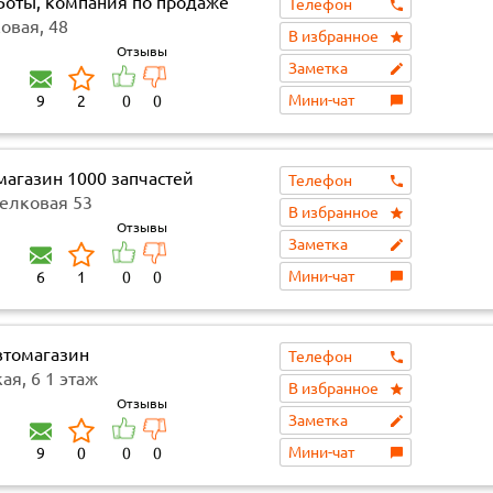
Боты, компания по продаже
Телефон
пчастей и автомобилей
овая, 48
В избранное
Отзывы
Заметка
Мини-чат
9
2
0
0
магазин 1000 запчастей
Телефон
селковая 53
В избранное
Отзывы
Заметка
Мини-чат
6
1
0
0
втомагазин
Телефон
ая, 6 1 этаж
В избранное
Отзывы
Заметка
Мини-чат
9
0
0
0