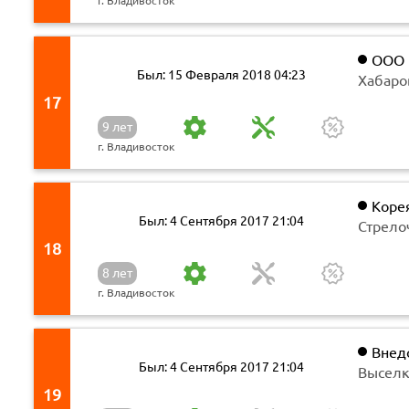
г. Владивосток
ООО 
Был: 15 Февраля 2018 04:23
Хабаров
Карла 
17
9 лет
г. Владивосток
Коре
Был: 4 Сентября 2017 21:04
автоза
Стрелоч
18
8 лет
г. Владивосток
Внедо
Был: 4 Сентября 2017 21:04
Выселк
19