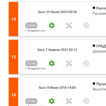
Ралл
Был: 25 Июля 2024 00:58
Русская
14
14 лет
г. Владивосток
ГРАД
Был: 7 Апреля 2022 02:12
Деревен
15
11 лет
г. Владивосток
Пусан
Был: 9 Июня 2018 14:00
продаж
Выселк
автомо
16
11 лет