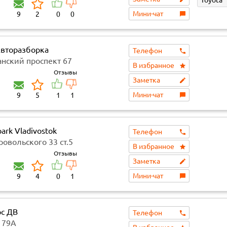
Мини-чат
9
2
0
0
вторазборка
Телефон
анский проспект 67
В избранное
Отзывы
Заметка
Мини-чат
9
5
1
1
ark Vladivostok
Телефон
овольского 33 ст.5
В избранное
Отзывы
Заметка
Мини-чат
9
4
0
1
рс ДВ
Телефон
 79А