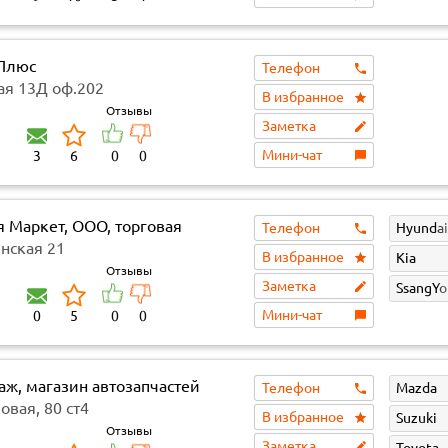
Плюс
Телефон
ая 13Д оф.202
В избранное
Отзывы
Заметка
Мини-чат
3
6
0
0
я Маркет, ООО, торговая
Телефон
Hyundai
ния
нская 21
В избранное
Kia
Отзывы
Заметка
SsangY
Мини-чат
0
5
0
0
аж, магазин автозапчастей
Телефон
Mazda
овая, 80 ст4
В избранное
Suzuki
Отзывы
Заметка
Toyota