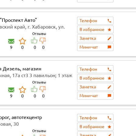
"Проспект Авто"
Телефон
ский край, г. Хабаровск, ул.
В избранное
Маркса, 89
Отзывы
Заметка
Мини-чат
9
0
0
0
я Дизель, магазин
Телефон
пчастей
ная, 17а ст3 3 павильон; 1 этаж
В избранное
Отзывы
Заметка
Мини-чат
9
0
0
0
рог, автотехцентр
Телефон
овая, 30
В избранное
Отзывы
Заметка