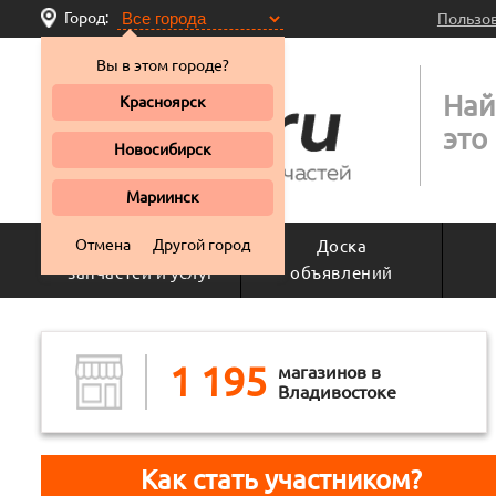
Город:
Пользо
Вы в этом городе?
Най
Красноярск
это
Новосибирск
Мариинск
Отмена
Другой город
Поиск
Доска
запчастей и услуг
объявлений
1 195
магазинов в
Владивостоке
Как стать участником?