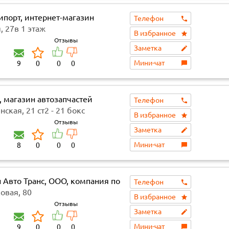
ипорт, интернет-магазин
Телефон
, 27в 1 этаж
В избранное
Отзывы
Заметка
Мини-чат
9
0
0
0
, магазин автозапчастей
Телефон
ская, 21 ст2 - 21 бокс
В избранное
Отзывы
Заметка
Мини-чат
8
0
0
0
 Авто Транс, ООО, компания по
Телефон
е запчастей на корейские
овая, 80
В избранное
били и спецтехнику
Отзывы
Заметка
Мини-чат
9
0
0
0