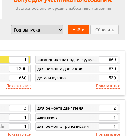
Ваш запрос вне очереди в избранные магазины
Найти
Сбросить
1
расходники на подвеску, кузов, кпп
660
1 200
для ремонта двигателя
630
630
детали кузова
520
Показать все
Показать все
3
для ремонта двигателя
2
1
двигатель
1
shi
1
для ремонта трансмиссии
1
Показать все
Показать все