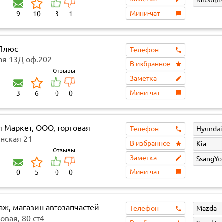
Мини-чат
9
10
3
1
Плюс
Телефон
ая 13Д оф.202
В избранное
Отзывы
Заметка
Мини-чат
3
6
0
0
я Маркет, ООО, торговая
Телефон
Hyundai
ния
нская 21
В избранное
Kia
Отзывы
Заметка
SsangY
Мини-чат
0
5
0
0
аж, магазин автозапчастей
Телефон
Mazda
овая, 80 ст4