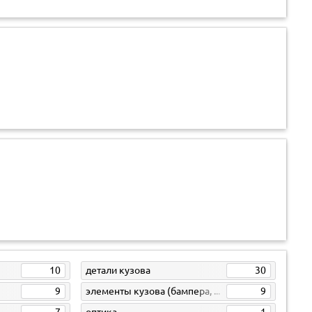
10
детали кузова
30
9
элементы кузова (бампера, жесть)
9
7
оптика
1