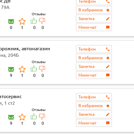
рс ДВ
Телефон
 79А
В избранное
Отзывы
Заметка
Мини-чат
0
1
0
0
орожник, автомагазин
Телефон
на, 204Б
В избранное
Отзывы
Заметка
Мини-чат
9
1
0
0
втосервис
Телефон
, 1 ст2
В избранное
Отзывы
Заметка
Мини-чат
9
1
0
0