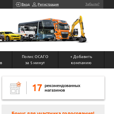
Забыли?
Вход
Регистрация
Полис ОСАГО
+ Добавить
в
за 5 минут
компанию
17
рекомендованных
магазинов
Бонус для участника голосования!