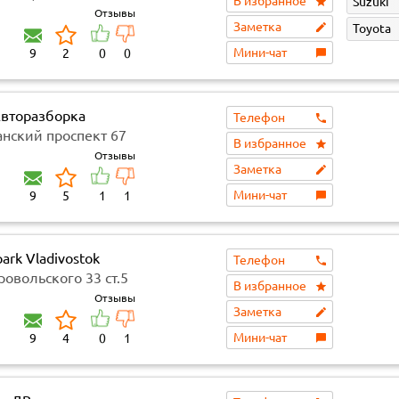
В избранное
Suzuki
Отзывы
Заметка
Toyota
Мини-чат
9
2
0
0
вторазборка
Телефон
анский проспект 67
В избранное
Отзывы
Заметка
Мини-чат
9
5
1
1
ark Vladivostok
Телефон
овольского 33 ст.5
В избранное
Отзывы
Заметка
Мини-чат
9
4
0
1