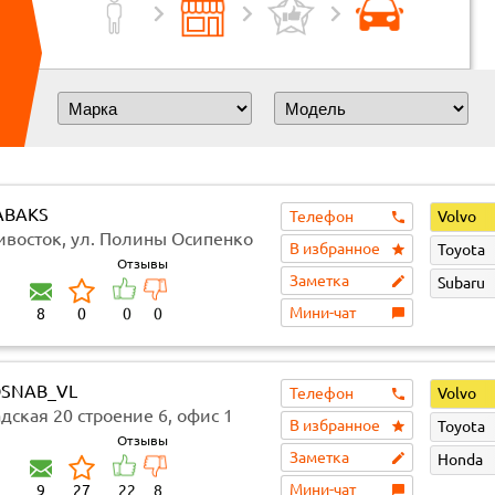
ABAKS
Телефон
Volvo
дивосток, ул. Полины Осипенко
В избранное
Toyota
1
Отзывы
Заметка
Subaru
Мини-чат
8
0
0
0
SNAB_VL
Телефон
Volvo
дская 20 строение 6, офис 1
В избранное
Toyota
Отзывы
Заметка
Honda
Мини-чат
9
27
22
8