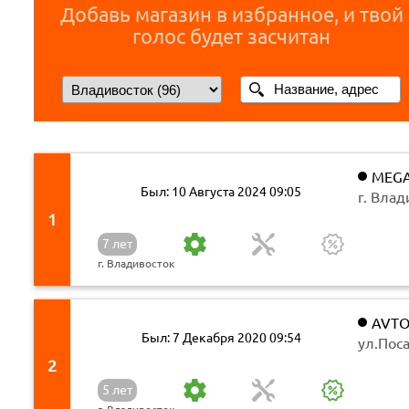
Добавь магазин в избранное, и твой
голос будет засчитан
MEG
Был: 10 Августа 2024 09:05
г. Вла
22 стр. 
1
7 лет
г. Владивосток
AVTO
Был: 7 Декабря 2020 09:54
ул.Поса
2
5 лет