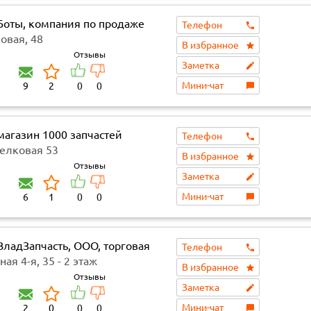
Боты, компания по продаже
Телефон
пчастей и автомобилей
овая, 48
В избранное
Отзывы
Заметка
Мини-чат
9
2
0
0
магазин 1000 запчастей
Телефон
селковая 53
В избранное
Отзывы
Заметка
Мини-чат
6
1
0
0
ВладЗапчасть, ООО, торговая
Телефон
ния
ая 4-я, 35 - 2 этаж
В избранное
Отзывы
Заметка
Мини-чат
2
0
0
0