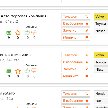
 Авто, торговая компания
Телефон
Volvo
я, 64а ст2
В избранное
Toyota
Отзывы
Заметка
Nissan
Мини-чат
9
0
0
0
ент, автомагазин
Телефон
Volvo
а, 241 ст2
В избранное
Toyota
Отзывы
Заметка
Nissan
Мини-чат
9
0
0
0
льсАвто
Телефон
Honda
ная 12а
В избранное
Isuzu
Отзывы
Заметка
Mitsubi