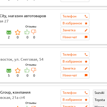
City, магазин автотоваров
Телефон
ая 27
В избранное
Отзывы
Заметка
Мини-чат
2
0
0
0
Телефон
восток, ул. Снеговая, 54
В избранное
Отзывы
Заметка
Мини-чат
5
0
0
0
nGroup, компания
Телефон
Suzuki
ская, 21а ст4
В избранное
Toyota
Отзывы
Заметка
Nissan