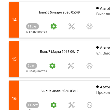
Авто
Был: 8 Января 2020 05:49
автоза
Выселк
14
11 лет
г. Владивосток
Авто
Был: 7 Марта 2018 09:17
ул. Вы
15
9 лет
г. Владивосток
Авто
Был: 9 Июля 2026 03:12
компа
Проходн
16
11 лет