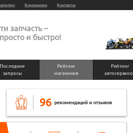
вателям
Компаниям
Контакты
ти запчасть –
 просто и быстро!
Последние
Рейтинг
Рейтинг
запросы
магазинов
автосервисо
96
рекомендаций и отзывов