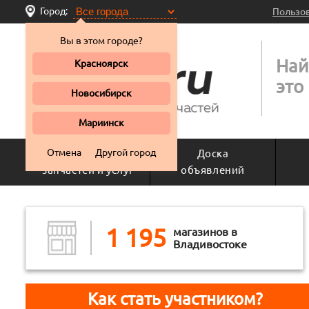
Город:
Пользо
Вы в этом городе?
Най
Красноярск
это
Новосибирск
Мариинск
Отмена
Другой город
Поиск
Доска
запчастей и услуг
объявлений
1 195
магазинов в
Владивостоке
Как стать участником?