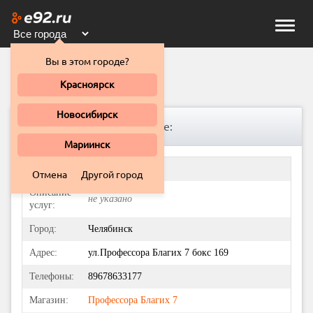
Toggle
naviga
Вы в этом городе?
Француз
Красноярск
Новосибирск
Информация о Автосервисе:
Мариинск
Название:
Француз
Отмена
Другой город
Описание
не указано
услуг:
Город:
Челябинск
Адрес:
ул.Профессора Благих 7 бокс 169
Телефоны:
89678633177
Магазин:
Профессора Благих 7