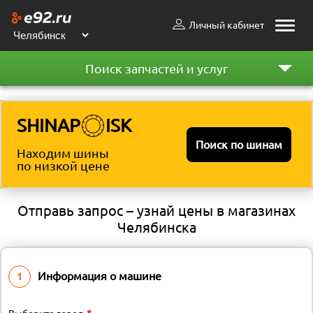
Личный кабинет
Toggle
naviga
Поиск запчастей и услуг
SHINAP
ISK
Поиск по шинам
Находим шины
по низкой цене
Отправь запрос – узнай цены в магазинах
Челябинска
Информация о машине